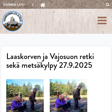
Skip
SUOMEN LATU
to
content
Laaskorven ja Vajosuon retki
sekä metsäkylpy 27.9.2025