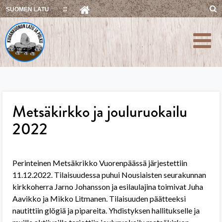
Skip
SUOMEN LATU
to
content
Metsäkirkko ja jouluruokailu
2022
Perinteinen Metsäkrikko Vuorenpäässä järjestettiin
11.12.2022. Tilaisuudessa puhui Nousiaisten seurakunnan
kirkkoherra Jarno Johansson ja esilaulajina toimivat Juha
Aavikko ja Mikko Litmanen. Tilaisuuden päätteeksi
nautittiin glögiä ja pipareita. Yhdistyksen hallitukselle ja