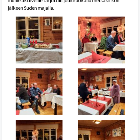
muille aktiiveille tarjottiin jouluruokailu metsäkirkon
jälkeen Suden majalla.