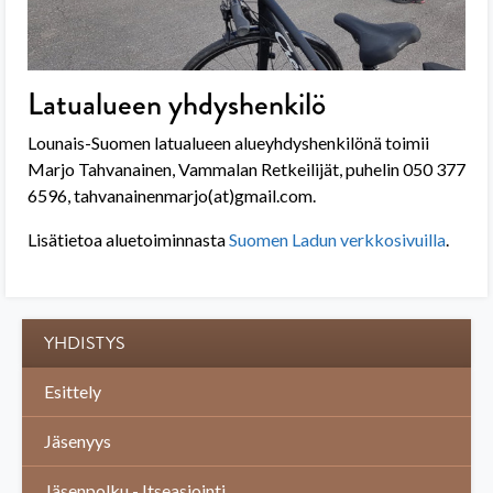
Latualueen yhdyshenkilö
Lounais-Suomen latualueen alueyhdyshenkilönä toimii
Marjo Tahvanainen, Vammalan Retkeilijät, puhelin 050 377
6596, tahvanainenmarjo(at)gmail.com.
Lisätietoa aluetoiminnasta
Suomen Ladun verkkosivuilla
.
YHDISTYS
Esittely
Jäsenyys
Jäsenpolku - Itseasiointi