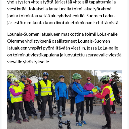
yhdistysten yhteistyötä, järjestää yhteisiä tapahtumia ja
viestintää. Jokaisella latualueella toimii aluetyöryhmä,
jonka toimintaa vetää alueyhdyshenkilö. Suomen Ladun
järjestötoimikunta koordinoi aluetoiminnan kehittämistä.
Lounais-Suomen latualueen maskottina toimii LoLa-nalle.
Olemme yhdistyksenä osallistuneet Lounais-Suomen
latualueen ympäri pyöräiltävään viestiin, jossa LoLa-nalle
on toiminut viestikapulana ja luovutettu seuraavalle viestiä
vievälle yhdistykselle.