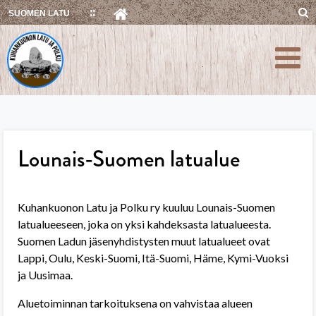
Skip
SUOMEN LATU
to
content
Lounais-Suomen latualue
Kuhankuonon Latu ja Polku ry kuuluu Lounais-Suomen
latualueeseen, joka on yksi kahdeksasta latualueesta.
Suomen Ladun jäsenyhdistysten muut latualueet ovat
Lappi, Oulu, Keski-Suomi, Itä-Suomi, Häme, Kymi-Vuoksi
ja Uusimaa.
Aluetoiminnan tarkoituksena on vahvistaa alueen