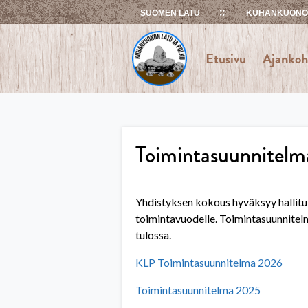
Skip
SUOMEN LATU
KUHANKUONON
to
content
Etusivu
Ajankoh
Toimintasuunnitelm
Yhdistyksen kokous hyväksyy hallitu
toimintavuodelle. Toimintasuunnitelm
tulossa.
KLP Toimintasuunnitelma 2026
Toimintasuunnitelma 2025