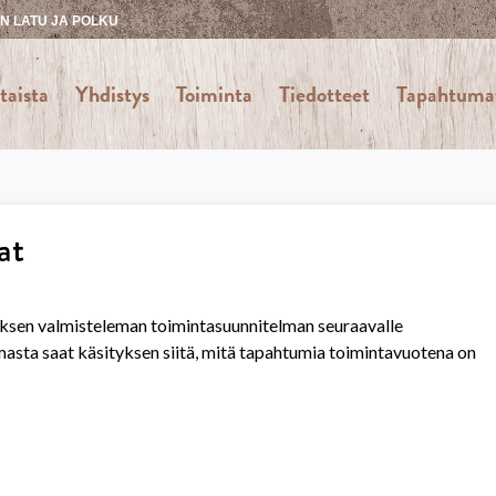
 LATU JA POLKU
taista
Yhdistys
Toiminta
Tiedotteet
Tapahtuma
at
ksen valmisteleman toimintasuunnitelman seuraavalle
asta saat käsityksen siitä, mitä tapahtumia toimintavuotena on