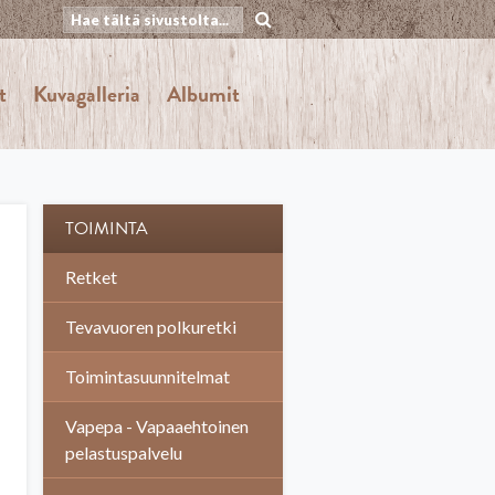
t
Kuvagalleria
Albumit
TOIMINTA
Retket
Tevavuoren polkuretki
Toimintasuunnitelmat
Vapepa - Vapaaehtoinen
pelastuspalvelu