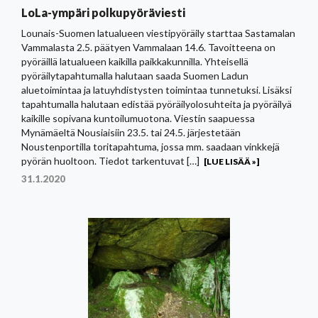
LoLa-ympäri polkupyöräviesti
Lounais-Suomen latualueen viestipyöräily starttaa Sastamalan
Vammalasta 2.5. päätyen Vammalaan 14.6. Tavoitteena on
pyöräillä latualueen kaikilla paikkakunnilla. Yhteisellä
pyöräilytapahtumalla halutaan saada Suomen Ladun
aluetoimintaa ja latuyhdistysten toimintaa tunnetuksi. Lisäksi
tapahtumalla halutaan edistää pyöräilyolosuhteita ja pyöräilyä
kaikille sopivana kuntoilumuotona. Viestin saapuessa
Mynämäeltä Nousiaisiin 23.5. tai 24.5. järjestetään
Noustenportilla toritapahtuma, jossa mm. saadaan vinkkejä
pyörän huoltoon. Tiedot tarkentuvat […]
[LUE LISÄÄ »]
31.1.2020