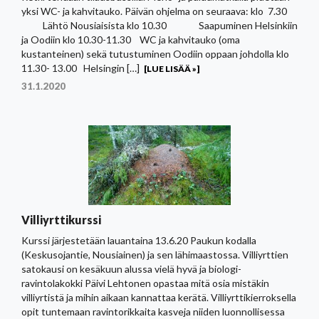
yksi WC- ja kahvitauko. Päivän ohjelma on seuraava: klo 7.30
Lähtö Nousiaisista klo 10.30 Saapuminen Helsinkiin
ja Oodiin klo 10.30-11.30 WC ja kahvitauko (oma
kustanteinen) sekä tutustuminen Oodiin oppaan johdolla klo
11.30- 13.00 Helsingin […]
[LUE LISÄÄ »]
31.1.2020
Villiyrttikurssi
Kurssi järjestetään lauantaina 13.6.20 Paukun kodalla
(Keskusojantie, Nousiainen) ja sen lähimaastossa. Villiyrttien
satokausi on kesäkuun alussa vielä hyvä ja biologi-
ravintolakokki Päivi Lehtonen opastaa mitä osia mistäkin
villiyrtistä ja mihin aikaan kannattaa kerätä. Villiyrttikierroksella
opit tuntemaan ravintorikkaita kasveja niiden luonnollisessa