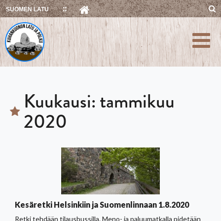
Skip
SUOMEN LATU
to
content
Kuukausi:
tammikuu
2020
Kesäretki Helsinkiin ja Suomenlinnaan 1.8.2020
Retki tehdään tilausbussilla. Meno- ja paluumatkalla pidetään