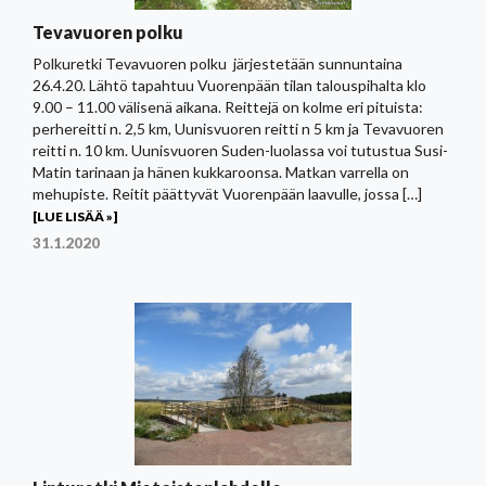
Tevavuoren polku
Polkuretki Tevavuoren polku järjestetään sunnuntaina
26.4.20. Lähtö tapahtuu Vuorenpään tilan talouspihalta klo
9.00 – 11.00 välisenä aikana. Reittejä on kolme eri pituista:
perhereitti n. 2,5 km, Uunisvuoren reitti n 5 km ja Tevavuoren
reitti n. 10 km. Uunisvuoren Suden-luolassa voi tutustua Susi-
Matin tarinaan ja hänen kukkaroonsa. Matkan varrella on
mehupiste. Reitit päättyvät Vuorenpään laavulle, jossa […]
[LUE LISÄÄ »]
31.1.2020