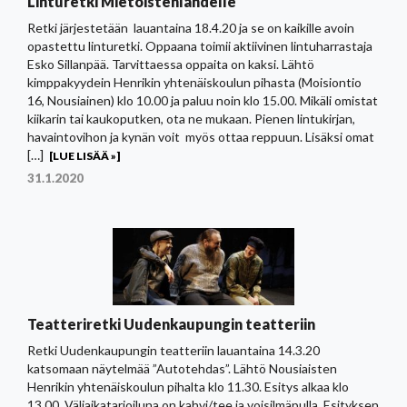
Linturetki Mietoistenlahdelle
Retki järjestetään lauantaina 18.4.20 ja se on kaikille avoin
opastettu linturetki. Oppaana toimii aktiivinen lintuharrastaja
Esko Sillanpää. Tarvittaessa oppaita on kaksi. Lähtö
kimppakyydein Henrikin yhtenäiskoulun pihasta (Moisiontio
16, Nousiainen) klo 10.00 ja paluu noin klo 15.00. Mikäli omistat
kiikarin tai kaukoputken, ota ne mukaan. Pienen lintukirjan,
havaintovihon ja kynän voit myös ottaa reppuun. Lisäksi omat
[…]
[LUE LISÄÄ »]
31.1.2020
Teatteriretki Uudenkaupungin teatteriin
Retki Uudenkaupungin teatteriin lauantaina 14.3.20
katsomaan näytelmää ”Autotehdas”. Lähtö Nousiaisten
Henrikin yhtenäiskoulun pihalta klo 11.30. Esitys alkaa klo
13.00. Väliaikatarjoiluna on kahvi/tee ja voisilmäpulla. Esityksen