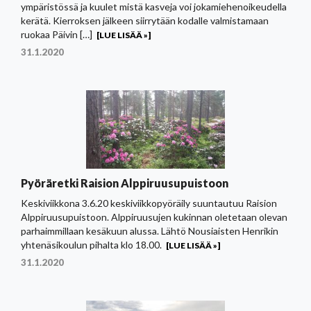
ympäristössä ja kuulet mistä kasveja voi jokamiehenoikeudella
kerätä. Kierroksen jälkeen siirrytään kodalle valmistamaan
ruokaa Päivin […]
[LUE LISÄÄ »]
31.1.2020
Pyöräretki Raision Alppiruusupuistoon
Keskiviikkona 3.6.20 keskiviikkopyöräily suuntautuu Raision
Alppiruusupuistoon. Alppiruusujen kukinnan oletetaan olevan
parhaimmillaan kesäkuun alussa. Lähtö Nousiaisten Henrikin
yhtenäsikoulun pihalta klo 18.00.
[LUE LISÄÄ »]
31.1.2020