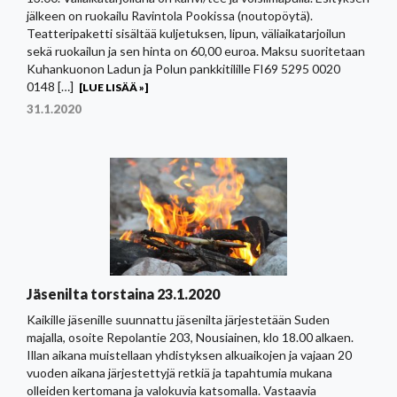
jälkeen on ruokailu Ravintola Pookissa (noutopöytä).
Teatteripaketti sisältää kuljetuksen, lipun, väliaikatarjoilun
sekä ruokailun ja sen hinta on 60,00 euroa. Maksu suoritetaan
Kuhankuonon Ladun ja Polun pankkitilille FI69 5295 0020
0148 […]
[LUE LISÄÄ »]
31.1.2020
Jäsenilta torstaina 23.1.2020
Kaikille jäsenille suunnattu jäsenilta järjestetään Suden
majalla, osoite Repolantie 203, Nousiainen, klo 18.00 alkaen.
Illan aikana muistellaan yhdistyksen alkuaikojen ja vajaan 20
vuoden aikana järjestettyjä retkiä ja tapahtumia mukana
olleiden kertomana ja valokuvia katsomalla. Vastaavia