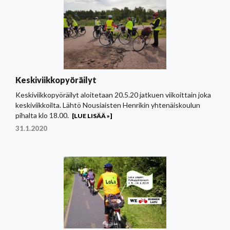
Keskiviikkopyöräilyt
Keskiviikkopyöräilyt aloitetaan 20.5.20 jatkuen viikoittain joka
keskiviikkoilta. Lähtö Nousiaisten Henrikin yhtenäiskoulun
pihalta klo 18.00.
[LUE LISÄÄ »]
31.1.2020