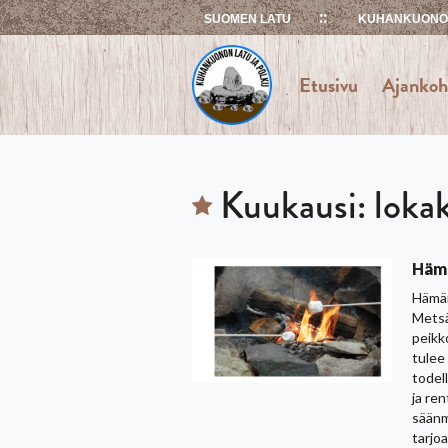
Skip
SUOMEN LATU
KUHANKUONON
to
content
Etusivu
Ajankoh
Kuukausi:
loka
Hämä
Hämär
Metsä
peikko
tulee
todel
ja re
säänm
tarjoa