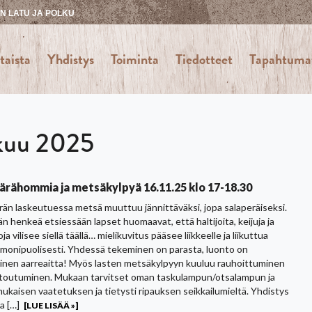
 LATU JA POLKU
taista
Yhdistys
Toiminta
Tiedotteet
Tapahtuma
kuu 2025
rähommia ja metsäkylpyä 16.11.25 klo 17-18.30
än laskeutuessa metsä muuttuu jännittäväksi, jopa salaperäiseksi.
n henkeä etsiessään lapset huomaavat, että haltijoita, keijuja ja
ja vilisee siellä täällä… mielikuvitus pääsee liikkeelle ja liikuttua
 monipuolisesti. Yhdessä tekeminen on parasta, luonto on
linen aarreaitta! Myös lasten metsäkylpyyn kuuluu rauhoittuminen
ntoutuminen. Mukaan tarvitset oman taskulampun/otsalampun ja
ukaisen vaatetuksen ja tietysti ripauksen seikkailumieltä. Yhdistys
a […]
[LUE LISÄÄ »]