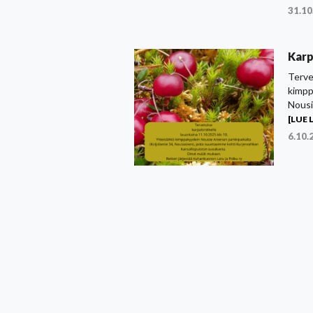
31.10
Karp
Terve
kimpp
Nousi
[LUE L
6.10.