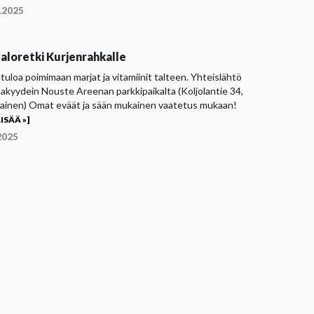
.2025
aloretki Kurjenrahkalle
tuloa poimimaan marjat ja vitamiinit talteen. Yhteislähtö
akyydein Nouste Areenan parkkipaikalta (Koljolantie 34,
ainen) Omat eväät ja sään mukainen vaatetus mukaan!
ISÄÄ »]
2025