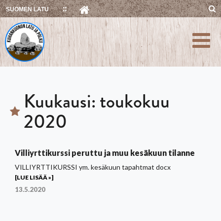
Skip
SUOMEN LATU
to
content
Kuukausi:
toukokuu
2020
Villiyrttikurssi peruttu ja muu kesäkuun tilanne
VILLIYRTTIKURSSI ym. kesäkuun tapahtmat docx
[LUE LISÄÄ »]
13.5.2020