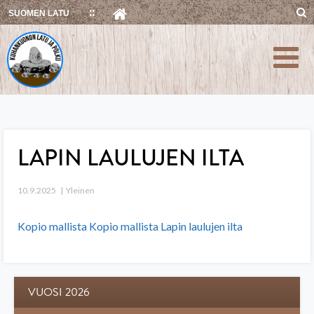
Skip
SUOMEN LATU
to
content
LAPIN LAULUJEN ILTA
10.9.2025
Yleinen
Kopio mallista Kopio mallista Lapin laulujen ilta
VUOSI 2026